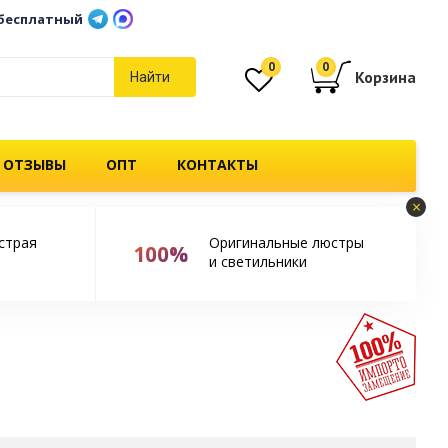
бесплатный
0
0
Корзина
Найти
 ОТЗЫВЫ
ОПТ
КОНТАКТЫ
×
страя
Оригинальные люстры
100%
и светильники