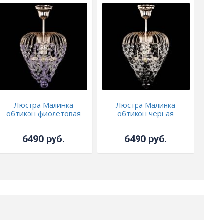
Люстра Малинка
Люстра Малинка
обтикон фиолетовая
обтикон черная
6490 руб.
6490 руб.