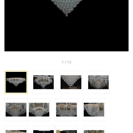
1
/
13