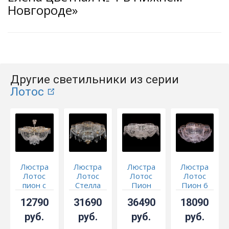
Новгороде»
Другие светильники из серии
Лотос
Люстра
Люстра
Люстра
Люстра
Лотос
Лотос
Лотос
Лотос
пион с
Стелла
Пион
Пион 6
подвесом
Осень
Шар
ламп
12790
31690
36490
18090
700 мм
руб.
руб.
руб.
руб.