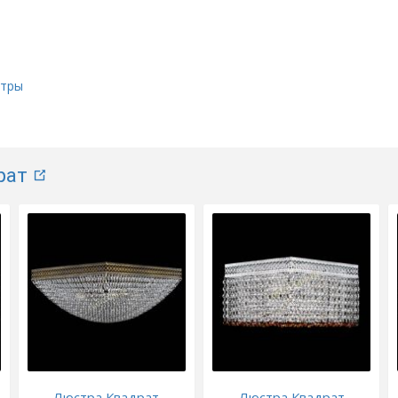
стры
рат
Люстра Квадрат
Люстра Квадрат