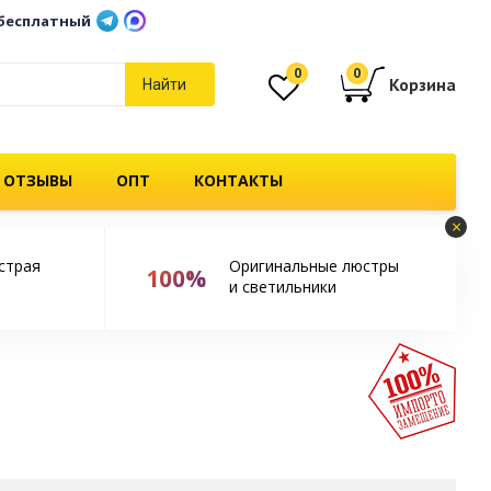
бесплатный
0
0
Корзина
Найти
 ОТЗЫВЫ
ОПТ
КОНТАКТЫ
×
страя
Оригинальные люстры
100%
и светильники