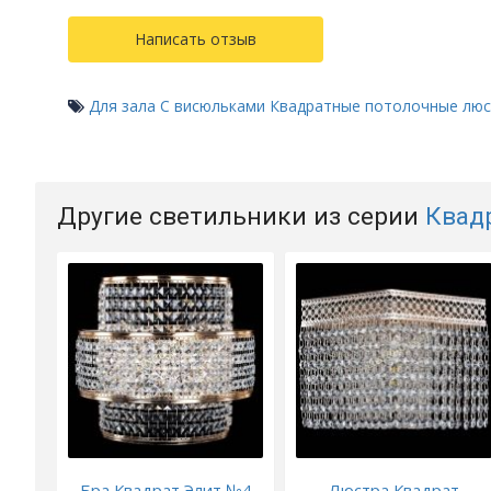
Написать отзыв
Для зала
С висюльками
Квадратные потолочные лю
Другие светильники из серии
Квад
Бра Квадрат Элит №4
Люстра Квадрат