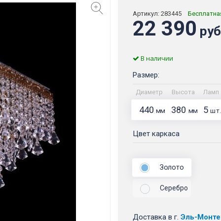
Артикул:
283445
Бесплатна
22 390
руб
В наличии
Размер:
Диаметр
Высота
Ламп
440
380
5
мм
мм
шт.
Цвет каркаса
Золото
Серебро
Доставка
в г.
Эль-Монте