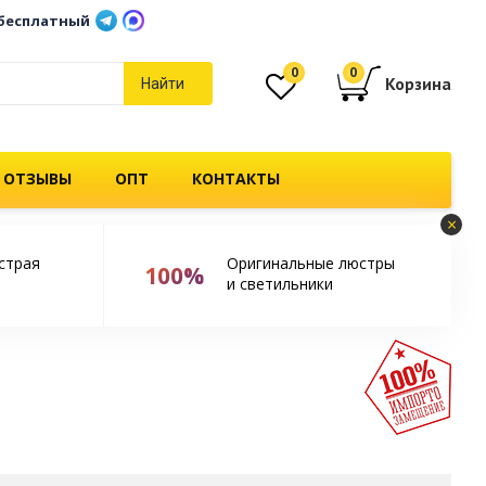
бесплатный
0
0
Корзина
Найти
 ОТЗЫВЫ
ОПТ
КОНТАКТЫ
×
страя
Оригинальные люстры
100%
и светильники