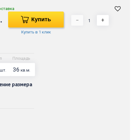
оставка
.
Купить
−
+
Купить в 1 клик
п
Площадь
36
шт.
кв.м.
ение размера