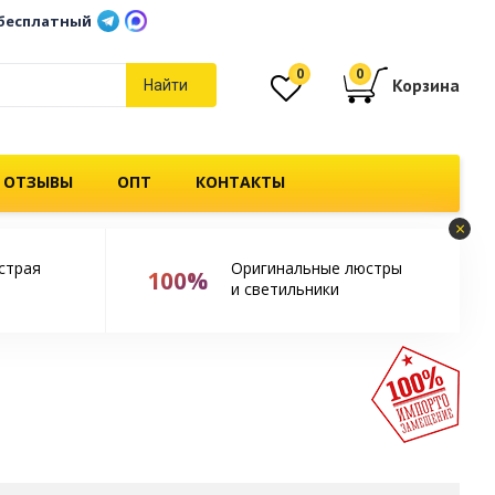
бесплатный
0
0
Корзина
Найти
 ОТЗЫВЫ
ОПТ
КОНТАКТЫ
×
страя
Оригинальные люстры
100%
и светильники