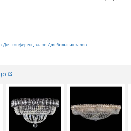
в
Для конференц залов
Для больших залов
цо