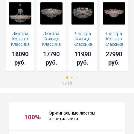
Люстра
Люстра
Люстра
Люстра
Кольцо
Кольцо
Кольцо
Кольцо
Классика
Классика
Классика
Классика
6 ламп с
Пластинка
Пластинка
красное
18090
17790
11990
27990
подвесом
700 мм
красная
800 мм
руб.
руб.
руб.
руб.
4
/
12
Оригинальные люстры
100%
и светильники