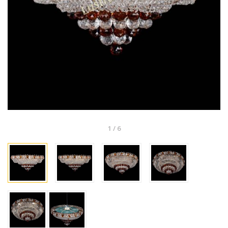
1
/
6