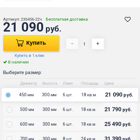
Артикул:
236456-22ч
Бесплатная доставка
21 090
руб.
Купить
−
+
Купить в 1 клик
В наличии
Выберите размер:
Диаметр
Высота
Ламп
Площадь
Цена
21 090
450
300
6
18
руб.
мм
мм
шт.
кв.м.
21 790
500
300
6
18
руб.
мм
мм
шт.
кв.м.
25 490
600
300
6
18
руб.
мм
мм
шт.
кв.м.
31 390
700
300
8
24
руб.
мм
мм
шт.
кв.м.