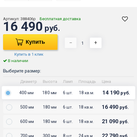
Артикул:
388406р
Бесплатная доставка
16 490
руб.
Купить
−
+
Купить в 1 клик
В наличии
Выберите размер:
Диаметр
Высота
Ламп
Площадь
Цена
14 190
400
180
6
18
руб.
мм
мм
шт.
кв.м.
16 490
500
180
6
18
руб.
мм
мм
шт.
кв.м.
21 090
600
180
6
18
руб.
мм
мм
шт.
кв.м.
22 790
700
300
8
24
руб.
мм
мм
шт.
кв.м.