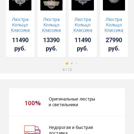
Люстра
Люстра
Люстра
Люстра
Кольцо
Кольцо
Кольцо
Кольцо
Классика
Классика
Классика
Классика
Черная
Пластинка
под
красное
11490
13390
11490
27990
с
бронзу
800 мм
подвесом
400 мм -
руб.
руб.
руб.
руб.
СКИДКА!!!
4
/
12
Оригинальные люстры
100%
и светильники
Недорогая и быстрая
доставка