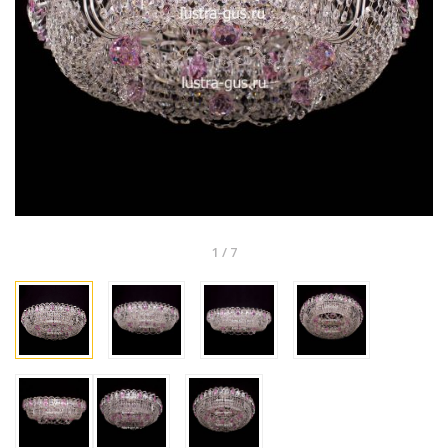
1
/
7