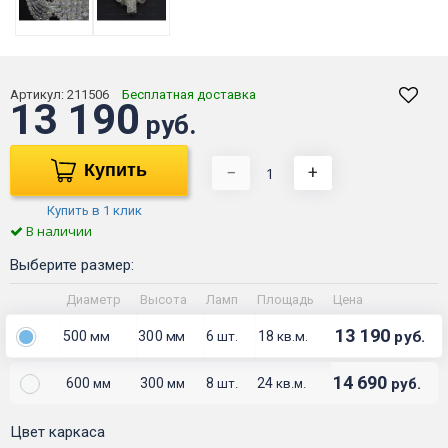
Артикул:
211506
Бесплатная доставка
13 190
руб.
Купить
−
+
Купить в 1 клик
В наличии
Выберите размер:
Диаметр
Высота
Ламп
Площадь
Цена
13 190
500
300
6
18
руб.
мм
мм
шт.
кв.м.
14 690
600
300
8
24
руб.
мм
мм
шт.
кв.м.
Цвет каркаса