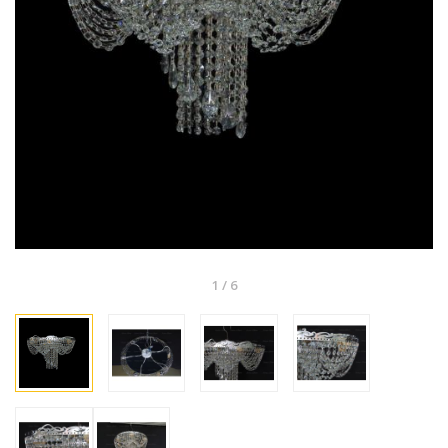
1
/
6