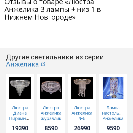
Отзывы о товаре «Люстра
Анжелика 3 лампы + низ 1 в
Нижнем Новгороде»
Другие светильники из серии
Анжелика
Люстра
Люстра
Люстра
Лампа
Диана
Анжелика
Анжелика
настольная
Пирамида
журавлик
№6
Анжелика
обтикон
Меланж
19390
8590
26990
9590
Карандаш