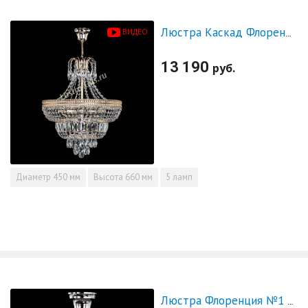
ВИДЕО
Люстра Каскад Флоренция №5 с подвесом
13 190
руб.
Диаметр
450 мм
Высота
660 мм
5 ламп
Люстра Флоренция №1 журавлики