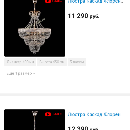
ВИДЕО
Люстра Каскад Флоренция обтикон №5 с подвесом
11 290
руб.
Диаметр
400 мм
Высота
650 мм
3 лампы
Еще 1 размер
ВИДЕО
Люстра Каскад Флоренция обтикон №5 удлиненная
12 390
руб.