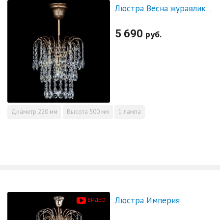
Люстра Весна журавлик под бронзу
5 690
руб.
Диаметр
220 мм
Высота
500 мм
1 лампа
Люстра Империя
ВИДЕО