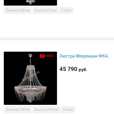
Диаметр
400 мм
Высота
950 мм
5 ламп
ВИДЕО
Люстра Флоренция №64 с подвесом
45 790
руб.
Диаметр
700 мм
Высота
1000 мм
8 ламп