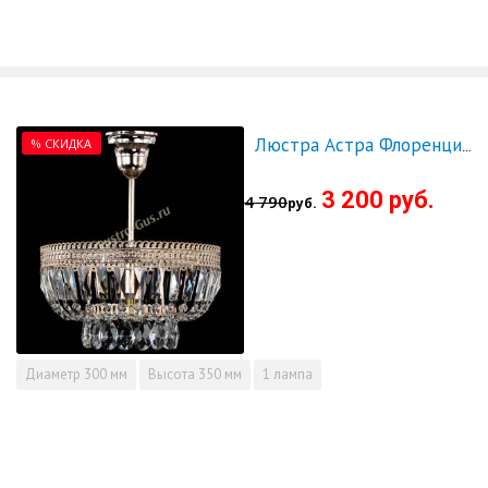
% СКИДКА
Люстра Астра Флоренция №1 малая - СКИДКА!!!
3 200 руб.
4 790
руб.
Диаметр
300 мм
Высота
350 мм
1 лампа