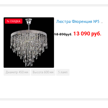
% СКИДКА
Люстра Флоренция №5 пирамида журавлики - СКИДКА!!!
13 090 руб.
18 890
руб.
Диаметр
450 мм
Высота
600 мм
5 ламп