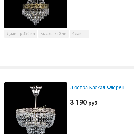
Диаметр
350 мм
Высота
750 мм
4 лампы
Люстра Каскад Флоренция №1 малая
3 190
руб.