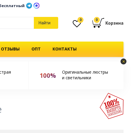
бесплатный
0
0
Корзина
Найти
 ОТЗЫВЫ
ОПТ
КОНТАКТЫ
×
страя
Оригинальные люстры
100%
и светильники
е