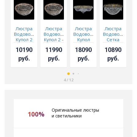
Люстра
Люстра
Люстра
Люстра
Водоворот
Водоворот
Водоворот
Водоворот
В
Купол 2
Купол 2 -
Купол
Сетка
СКИДКА!!!
под
под
10190
11990
18090
10890
бронзу
бронзу
руб.
руб.
руб.
руб.
4
/
12
Оригинальные люстры
100%
и светильники