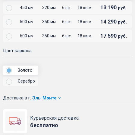
13 190
450
320
6
18
руб.
мм
мм
шт.
кв.м.
14 290
500
350
6
18
руб.
мм
мм
шт.
кв.м.
17 590
600
350
6
18
руб.
мм
мм
шт.
кв.м.
Цвет каркаса
Золото
Серебро
Доставка
в г.
Эль-Монте
Курьерская доставка:
бесплатно