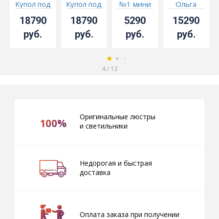
Купол под
Купол под
№1 мини
Ольга
бронзу
бронзу
с
шар
18790
18790
5290
15290
Чайный
Черный
подвесом
руб.
руб.
руб.
руб.
4
/
12
Оригинальные люстры
100%
и светильники
Недорогая и быстрая
доставка
Оплата заказа при получении