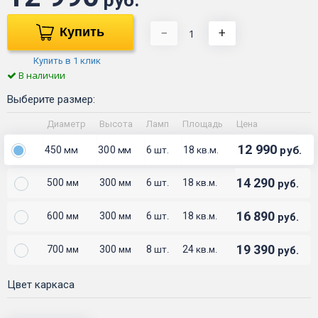
Купить
−
+
Купить в 1 клик
В наличии
Выберите размер:
Диаметр
Высота
Ламп
Площадь
Цена
12 990
450
300
6
18
руб.
мм
мм
шт.
кв.м.
14 290
500
300
6
18
руб.
мм
мм
шт.
кв.м.
16 890
600
300
6
18
руб.
мм
мм
шт.
кв.м.
19 390
700
300
8
24
руб.
мм
мм
шт.
кв.м.
Цвет каркаса