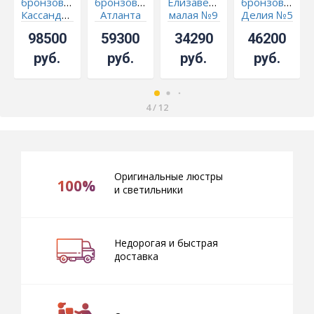
бронзовая
бронзовая
Елизавета
бронзовая
Кассандра
Атланта
малая №9
Делия №5
Алфея
из
под
шар
98500
59300
34290
46200
№12
мрамора
бронзу
журавлик
Баден
Чайная
руб.
руб.
руб.
руб.
№5/1
4
/
12
Оригинальные люстры
100%
и светильники
Недорогая и быстрая
доставка