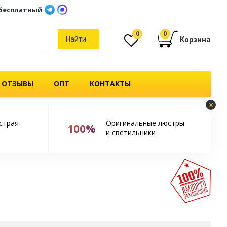
бесплатный
0
0
Корзина
Найти
 ОТЗЫВЫ
ОПТ
КОНТАКТЫ
×
страя
Оригинальные люстры
100%
и светильники