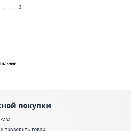
3
тальный .
сной покупки
аказа
е проверить товар