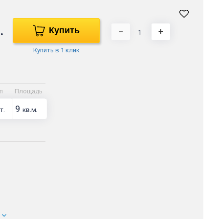
.
Купить
−
+
Купить в 1 клик
п
Площадь
9
т.
кв.м.