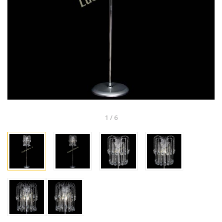
1
/
6