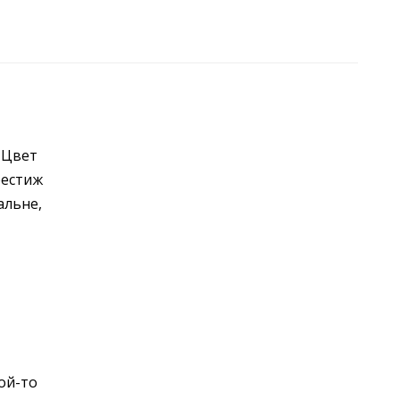
 Цвет
рестиж
альне,
ой-то