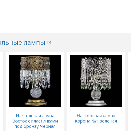
ольные лампы
Настольная лампа
Настольная лампа
Восток с пластинками
Корона №1 зеленая
под бронзу Черная