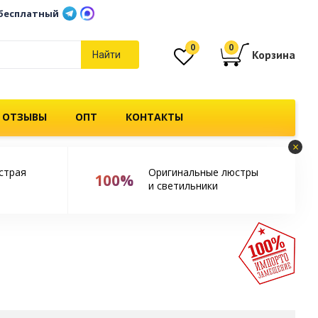
бесплатный
0
0
Корзина
Найти
 ОТЗЫВЫ
ОПТ
КОНТАКТЫ
×
страя
Оригинальные люстры
100%
и светильники