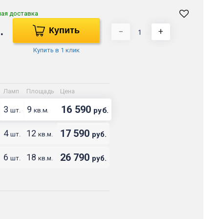
ная доставка
.
Купить
−
+
Купить в 1 клик
Ламп
Площадь
Цена
16 590
3
9
руб.
шт.
кв.м.
17 590
4
12
руб.
шт.
кв.м.
26 790
6
18
руб.
шт.
кв.м.