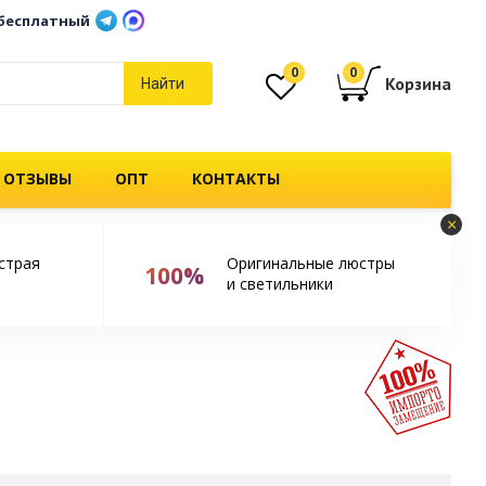
бесплатный
0
0
Корзина
Найти
 ОТЗЫВЫ
ОПТ
КОНТАКТЫ
×
страя
Оригинальные люстры
100%
и светильники