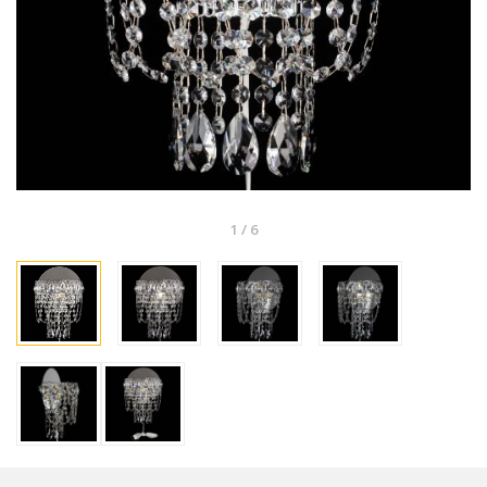
1
/
6