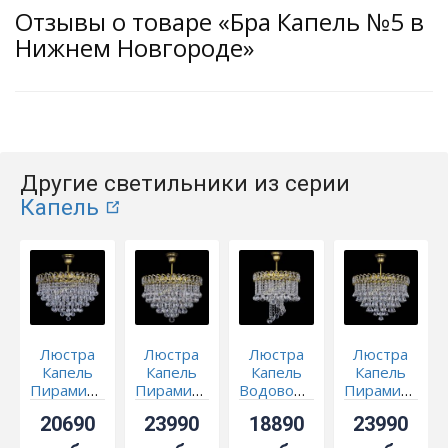
Отзывы о товаре «Бра Капель №5 в
Нижнем Новгороде»
Другие светильники из серии
Капель
Люстра
Люстра
Люстра
Люстра
Капель
Капель
Капель
Капель
Пирамида
Пирамида
Водоворот
Пирамида
Шар 30 с
Шар 40 с
под
40 с
20690
23990
18890
23990
подвесом
подвесом
бронзу
подвесом
под
под
шар 40
под