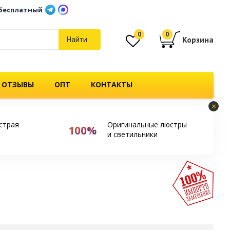
бесплатный
0
0
Корзина
Найти
 ОТЗЫВЫ
ОПТ
КОНТАКТЫ
×
страя
Оригинальные люстры
100%
и светильники