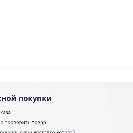
сной покупки
аказа
е проверить товар
ежденных при доставке деталей