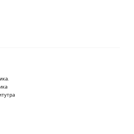
ика.
ика
итутра