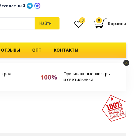
бесплатный
0
0
Корзина
Найти
 ОТЗЫВЫ
ОПТ
КОНТАКТЫ
×
страя
Оригинальные люстры
100%
и светильники