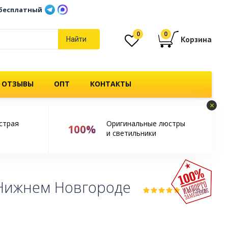
бесплатный
0
0
Корзина
Найти
 ОТЗЫВЫ
ОПТ
КОНТАКТЫ
×
страя
Оригинальные люстры
100%
и светильники
 Нижнем Новгороде
1 ОТЗЫВ