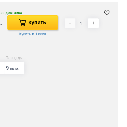
ная доставка
.
Купить
−
+
Купить в 1 клик
Площадь
9
кв.м.