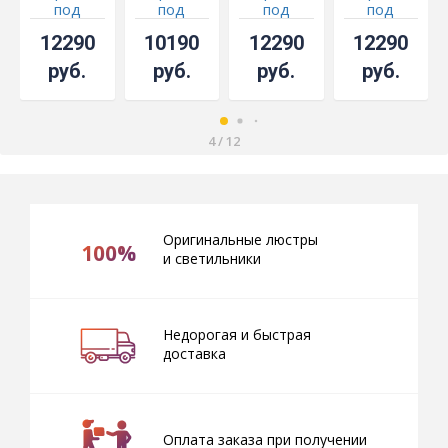
под
под
под
под
бронзу
бронзу
бронзу
бронзу
12290
10190
12290
12290
синяя
чайная
красная
руб.
руб.
руб.
руб.
4
/
12
Оригинальные люстры
100%
и светильники
Недорогая и быстрая
доставка
Оплата заказа при получении