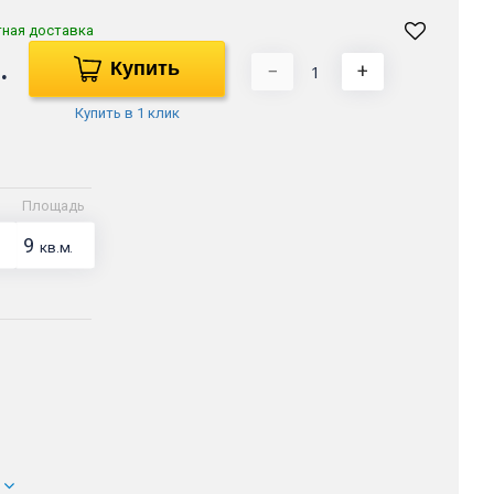
тная доставка
.
Купить
−
+
Купить в 1 клик
Площадь
9
кв.м.