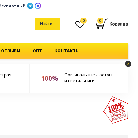
бесплатный
0
0
Корзина
Найти
 ОТЗЫВЫ
ОПТ
КОНТАКТЫ
×
страя
Оригинальные люстры
100%
и светильники