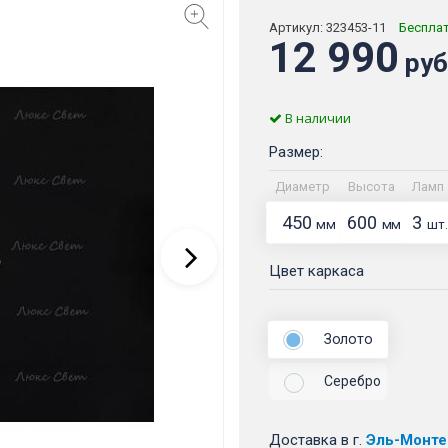
Артикул:
323453-11
Беспла
12 990
руб
В наличии
Размер:
Диаметр
Высота
Ламп
450
600
3
мм
мм
шт.
Цвет каркаса
Золото
Серебро
Доставка
в г.
Эль-Монте